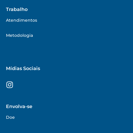
Trabalho
Atendimentos
Metodologia
Mídias Sociais
I
n
s
t
Envolva-se
a
g
Doe
r
a